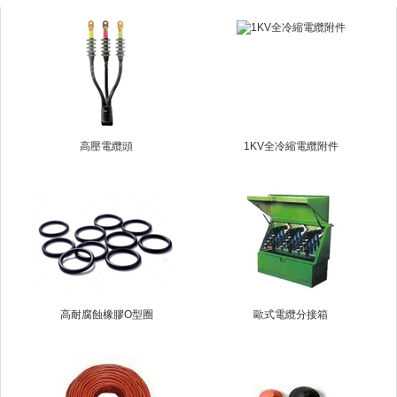
高壓電纜頭
1KV全冷縮電纜附件
高耐腐蝕橡膠O型圈
歐式電纜分接箱