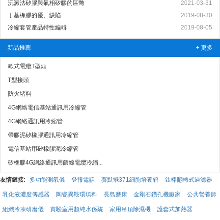
沉澱法矽膠與氣相矽膠的區彆
2021-03-31
丁基橡膠的優、缺陷
2019-08-30
冷縮套管產品特性編輯
2019-08-05
新品推薦
+ 更多
歐式電纜T型頭
T型接頭
防火堵料
4G網絡電信基站通訊用冷縮管
4G網絡通訊用冷縮管
帶膠泥矽橡膠通訊用冷縮管
電信基站用矽橡膠泥冷縮管
矽橡膠4G網絡通訊用饋線電纜冷縮...
友情鏈接:
多功能測氡儀
登報電話
賽默飛371細胞培養箱
鈦棒翻轉式過濾器
乳化液濃度傳感器
陶瓷異鞍環填料
長島磨床
金剛石鑽孔機廠家
公共營養師
組織冷凍研磨儀
實驗室用超純水係統
家用吊頂除濕機
護套式加熱器