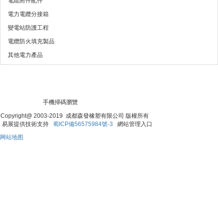
電纜附件配件
電力電纜分接箱
變電站防護工程
電纜防火填充製品
其他電力產品
手機掃碼瀏覽
Copyright@ 2003-2019 成都森發橡塑有限公司 版權所有
易展提供技術支持
蜀ICP備56575984號-3
網站管理入口
网站地图