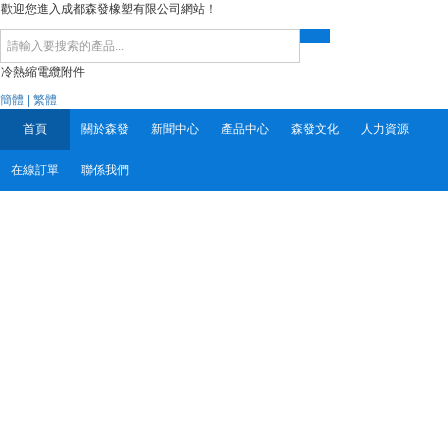
歡迎您進入成都森發橡塑有限公司網站！
冷熱縮電纜附件
簡體
| 繁體
首頁
關於森發
新聞中心
產品中心
森發文化
人力資源
在線訂單
聯係我們