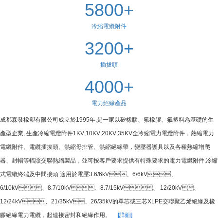
5800+
冷縮電纜附件
3200+
插拔頭
4000+
電力絕緣產品
成都森發橡塑有限公司成立於1995年,是一家以矽橡膠、氟橡膠、氟塑料為基礎的生
產型企業, 生產冷縮電纜附件1KV;10KV;20KV;35KV全冷縮電力電纜附件，熱縮電力
電纜附件、電纜插拔頭、熱縮母排管、熱縮絕緣帶，變壓器護具以及各種熱縮增爬
器、封帽等輻照交聯熱縮製品，並可按客戶要求提供有特殊要求的電力電纜附件,冷縮
式電纜終端及中間接頭 適用於電壓3.6/6kV、6/6kV、
6/10kV、8.7/10kV、8.7/15kV、 12/20kV、
12/24kV、21/35kV、26/35kV的單芯或三芯XLPE交聯聚乙烯絕緣及橡
膠絕緣電力電纜，起連接密封和絕緣作用。
[詳細]