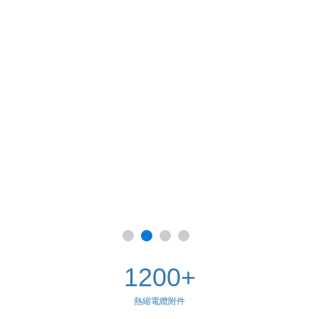
1200+
熱縮電纜附件