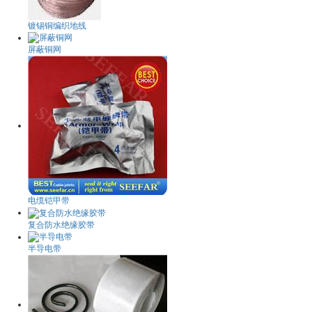
镀锡铜编织地线
屏蔽铜网
电缆铠甲带
复合防水绝缘胶带
半导电带