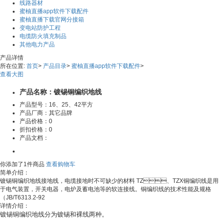
线路器材
蜜柚直播app软件下载配件
蜜柚直播下载官网分接箱
变电站防护工程
电缆防火填充制品
其他电力产品
产品详情
所在位置:
首页
>
产品目录
>
蜜柚直播app软件下载配件
>
查看大图
产品名称：镀锡铜编织地线
产品型号：16、25、42平方
产品厂商：其它品牌
产品价格：
0
折扣价格：
0
产品文档：
你添加了1件商品
查看购物车
简单介绍：
镀锡铜编织地线接地线，电缆接地时不可缺少的材料 TZ、TZX铜编织线是用
于电气装置，开关电器，电炉及蓄电池等的软连接线。铜编织线的技术性能及规格
（JB/T6313.2-92
详情介绍：
镀锡铜编织地线分为镀锡和裸线两种。