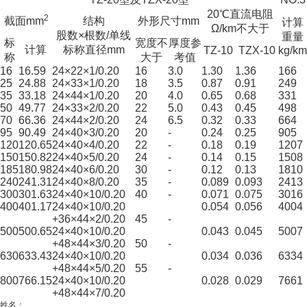
20℃直流电阻
2
截面mm
结构
外形尺寸mm
计算
Ω/km不大于
股数×根数/单线
重量
标
宽度不
厚度参
计算
标称直径mm
TZ-10
TZX-10
kg/km
称
大于
考值
16
16.59
24×22×1/0.20
16
3.0
1.30
1.36
166
25
24.88
24×33×1/0.20
18
3.5
0.87
0.91
249
35
33.18
24×44×1/0.20
20
4.0
0.65
0.68
331
50
49.77
24×33×2/0.20
22
5.0
0.43
0.45
498
70
66.36
24×44×2/0.20
24
6.5
0.32
0.33
664
95
90.49
24×40×3/0.20
20
-
0.24
0.25
905
120
120.65
24×40×4/0.20
22
-
0.18
0.19
1207
150
150.82
24×40×5/0.20
24
-
0.14
0.15
1508
185
180.98
24×40×6/0.20
30
-
0.12
0.13
1810
240
241.31
24×40×8/0.20
35
-
0.089
0.093
2413
300
301.63
24×40×10/0.20
40
-
0.071
0.075
3016
400
401.17
24×40×10/0.20
0.054
0.056
4004
+36×44×2/0.20
45
-
500
500.65
24×40×10/0.20
0.043
0.045
5007
+48×44×3/0.20
50
-
630
633.43
24×40×10/0.20
0.034
0.036
6334
+48×44×5/0.20
55
-
800
766.15
24×40×10/0.20
0.028
0.029
7661
+48×44×7/0.20
姓名：