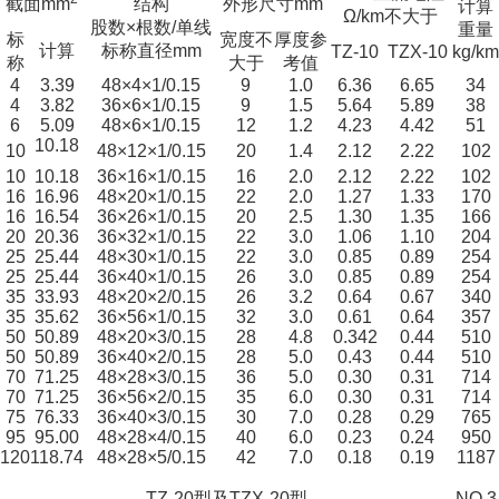
截面mm
结构
外形尺寸mm
计算
Ω/km不大于
股数×根数/单线
重量
标
宽度不
厚度参
计算
标称直径mm
TZ-10
TZX-10
kg/km
称
大于
考值
4
3.39
48×4×1/0.15
9
1.0
6.36
6.65
34
4
3.82
36×6×1/0.15
9
1.5
5.64
5.89
38
6
5.09
48×6×1/0.15
12
1.2
4.23
4.42
51
10.18
10
48×12×1/0.15
20
1.4
2.12
2.22
102
10
10.18
36×16×1/0.15
16
2.0
2.12
2.22
102
16
16.96
48×20×1/0.15
22
2.0
1.27
1.33
170
16
16.54
36×26×1/0.15
20
2.5
1.30
1.35
166
20
20.36
36×32×1/0.15
22
3.0
1.06
1.10
204
25
25.44
48×30×1/0.15
22
3.0
0.85
0.89
254
25
25.44
36×40×1/0.15
26
3.0
0.85
0.89
254
35
33.93
48×20×2/0.15
26
3.2
0.64
0.67
340
35
35.62
36×56×1/0.15
32
3.0
0.61
0.64
357
50
50.89
48×20×3/0.15
28
4.8
0.342
0.44
510
50
50.89
36×40×2/0.15
28
5.0
0.43
0.44
510
70
71.25
48×28×3/0.15
36
5.0
0.30
0.31
714
70
71.25
36×56×2/0.15
35
6.0
0.30
0.31
714
75
76.33
36×40×3/0.15
30
7.0
0.28
0.29
765
95
95.00
48×28×4/0.15
40
6.0
0.23
0.24
950
120
118.74
48×28×5/0.15
42
7.0
0.18
0.19
1187
TZ-20型及TZX-20型
NO.3