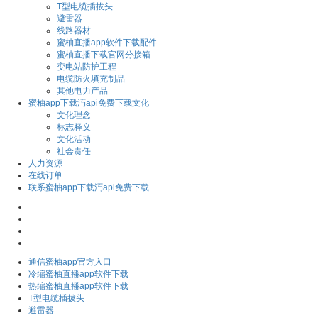
T型电缆插拔头
避雷器
线路器材
蜜柚直播app软件下载配件
蜜柚直播下载官网分接箱
变电站防护工程
电缆防火填充制品
其他电力产品
蜜柚app下载汅api免费下载文化
文化理念
标志释义
文化活动
社会责任
人力资源
在线订单
联系蜜柚app下载汅api免费下载
通信蜜柚app官方入口
冷缩蜜柚直播app软件下载
热缩蜜柚直播app软件下载
T型电缆插拔头
避雷器