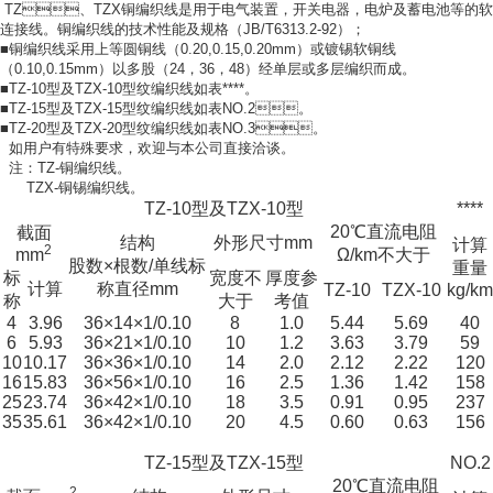
TZ、TZX铜编织线是用于电气装置，开关电器，电炉及蓄电池等的软
连接线。铜编织线的技术性能及规格（JB/T6313.2-92）；
■铜编织线采用上等圆铜线（0.20,0.15,0.20mm）或镀锡软铜线
（0.10,0.15mm）以多股（24，36，48）经单层或多层编织而成。
■TZ-10型及TZX-10型纹编织线如表****。
■TZ-15型及TZX-15型纹编织线如表NO.2。
■TZ-20型及TZX-20型纹编织线如表NO.3。
如用户有特殊要求，欢迎与本公司直接洽谈。
注：TZ-铜编织线。
TZX-铜锡编织线。
TZ-10型及TZX-10型
****
20℃直流电阻
截面
结构
外形尺寸mm
计算
2
mm
Ω/km不大于
股数×根数/单线标
重量
标
宽度不
厚度参
计算
称直径mm
TZ-10
TZX-10
kg/km
称
大于
考值
4
3.96
36×14×1/0.10
8
1.0
5.44
5.69
40
6
5.93
36×21×1/0.10
10
1.2
3.63
3.79
59
10
10.17
36×36×1/0.10
14
2.0
2.12
2.22
120
16
15.83
36×56×1/0.10
16
2.5
1.36
1.42
158
25
23.74
36×42×1/0.10
18
3.5
0.91
0.95
237
35
35.61
36×42×1/0.10
20
4.5
0.60
0.63
156
TZ-15型及TZX-15型
NO.2
20℃直流电阻
2